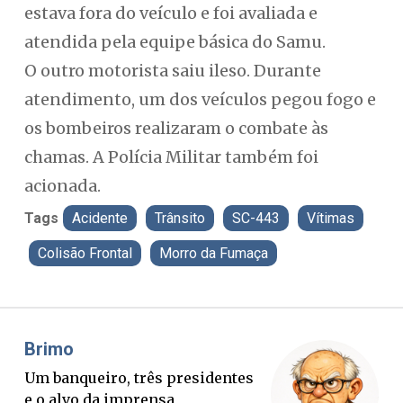
estava fora do veículo e foi avaliada e
atendida pela equipe básica do Samu.
O outro motorista saiu ileso. Durante
atendimento, um dos veículos pegou fogo e
os bombeiros realizaram o combate às
chamas. A Polícia Militar também foi
acionada.
Tags
Acidente
Trânsito
SC-443
Vítimas
Colisão Frontal
Morro da Fumaça
Misael Elias
O Boato corre mais rápido que a
verdade. Mas quem paga a