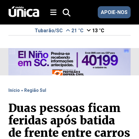
APOIE-NOS
Tubarão/SC
21 °C
13 °C
.
Início
Região Sul
Duas pessoas ficam
feridas após batida
de frente entre carros