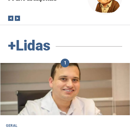
conta?
+Lidas
1
GERAL