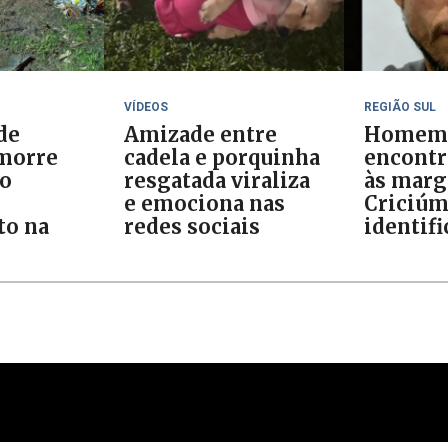
VÍDEOS
REGIÃO SUL
de
Amizade entre
Homem
morre
cadela e porquinha
encontr
ão
resgatada viraliza
às marg
e emociona nas
Criciúm
o na
redes sociais
identif