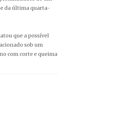
de da última quarta-
latou que a possível
tacionado sob um
eno com corte e queima