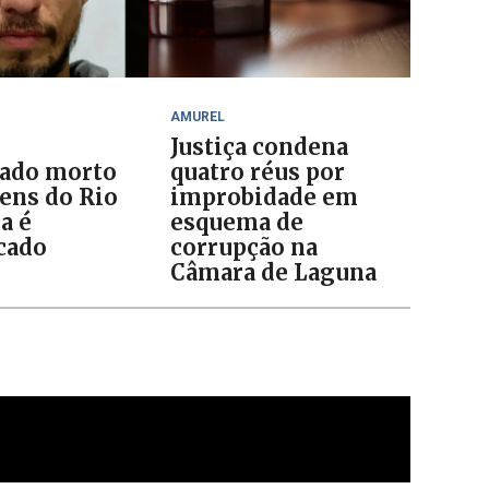
AMUREL
Justiça condena
ado morto
quatro réus por
ens do Rio
improbidade em
a é
esquema de
icado
corrupção na
Câmara de Laguna