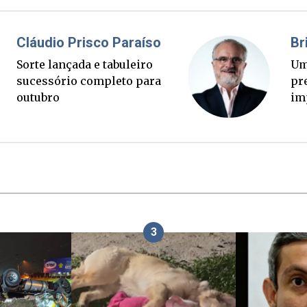
l Elias
Fabiano B
to corre mais rápido
Ponte Anita
 verdade. Mas quem
palanque el
a conta?
3