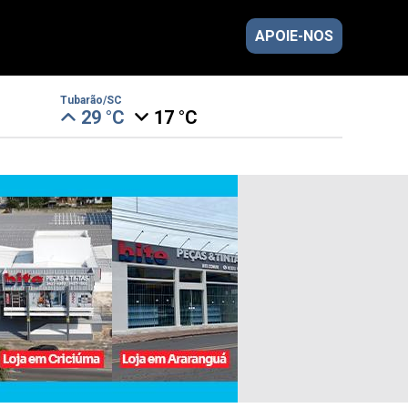
APOIE-NOS
Tubarão/SC
29 °C
17 °C