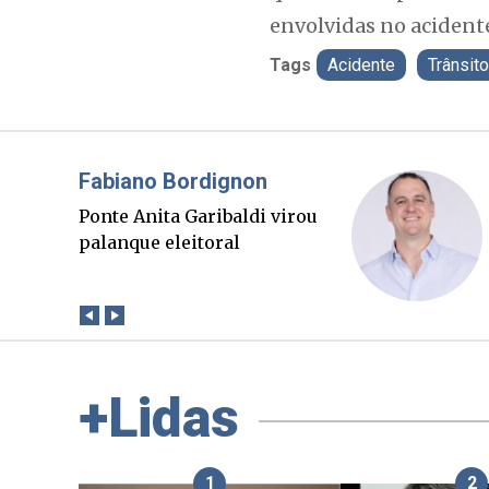
envolvidas no acident
Tags
Acidente
Trânsito
Misael Elias
O Boato corre mais rápido
que a verdade. Mas quem
paga a conta?
+Lidas
1
2