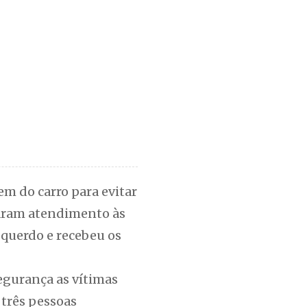
em do carro para evitar
aram atendimento às
squerdo e recebeu os
segurança as vítimas
 três pessoas