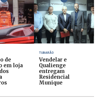
TUBARÃO
io de
Vendelar e
o em loja
Qualienge
ados
entregam
a
Residencial
ros
Munique