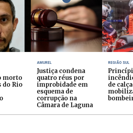
AMUREL
REGIÃO SUL
Justiça condena
Princíp
o morto
quatro réus por
incêndi
 do Rio
improbidade em
de calç
esquema de
mobiliz
do
corrupção na
bombei
Câmara de Laguna