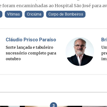
e foram encaminhadas ao Hospital São José para av
Vítimas
Criciúma
Corpo de Bombeiros
Fabiano Bordignon
Cl
Ponte Anita Garibaldi virou
Sor
palanque eleitoral
su
ou
3