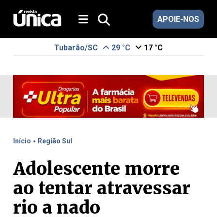
APOIE-NOS
Tubarão/SC
29 °C
17 °C
.
Início
Região Sul
Adolescente morre
ao tentar atravessar
rio a nado