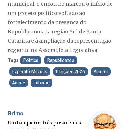
municipal, o encontro marcou o início de
um projeto político voltado ao
fortalecimento da presença do
Republicanos na região Sul de Santa
Catarina e à ampliação da representação
regional na Assembleia Legislativa.
Tags
Política
Republicanos
Expedito Michels
Eleições 2026
Amurel
Amrec
Tubarão
Misael Elias
Fa
O Boato corre mais rápido que a
Po