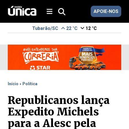
APOIE-NOS
Tubarão/SC
22 °C
12 °C
.
Início
Política
Republicanos lança
Expedito Michels
para a Alesc pela