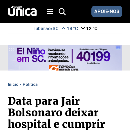
APOIE-NOS
Tubarão/SC
18 °C
12 °C
.
Início
Política
Data para Jair
Bolsonaro deixar
hospital e cumprir