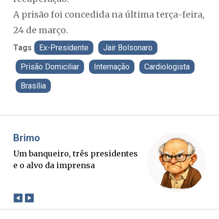
A prisão foi concedida na última terça-feira,
24 de março.
Tags
Ex-Presidente
Jair Bolsonaro
Prisão Domiciliar
Internação
Cardiologista
Brasília
Brimo
Mis
Um banqueiro, três presidentes
O B
e o alvo da imprensa
ver
con