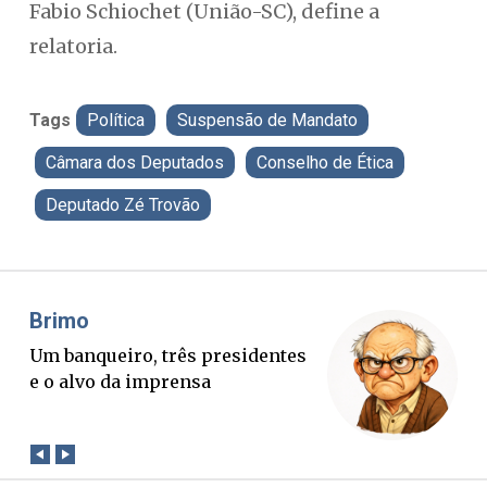
Fabio Schiochet (União-SC), define a
relatoria.
Tags
Política
Suspensão de Mandato
Câmara dos Deputados
Conselho de Ética
Deputado Zé Trovão
Brimo
Mis
Um banqueiro, três presidentes
O B
e o alvo da imprensa
ver
con