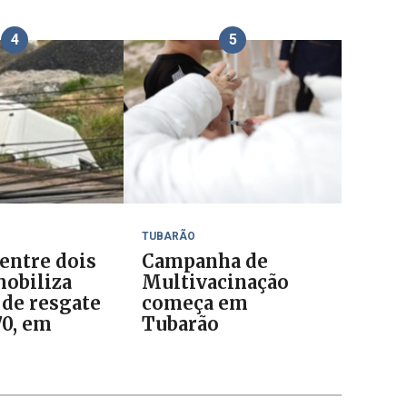
4
5
TUBARÃO
 entre dois
Campanha de
mobiliza
Multivacinação
 de resgate
começa em
70, em
Tubarão
o