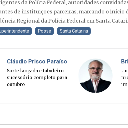
igentes da Polícia Federal, autoridades convidadas
antes de instituições parceiras, marcando o início 
ência Regional da Polícia Federal em Santa Catari
uperintendente
Posse
Santa Catarina
Fabiano Bordignon
Ponte Anita Garibaldi virou
palanque eleitoral