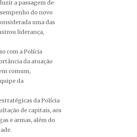
duzir a passagem de
o desempenho do novo
 considerada uma das
strou liderança,
o com a Polícia
ortância da atuação
 bem comum,
equipe da
stratégicas da Polícia
ltação de capitais, aos
ogas e armas, além do
dade.