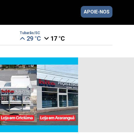
APOIE-NOS
Tubarão/SC
29 °C
17 °C