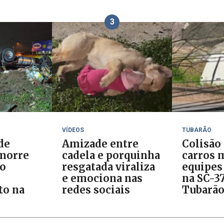
3
VÍDEOS
TUBARÃO
de
Amizade entre
Colisão
morre
cadela e porquinha
carros 
ão
resgatada viraliza
equipes
e emociona nas
na SC-3
o na
redes sociais
Tubarã