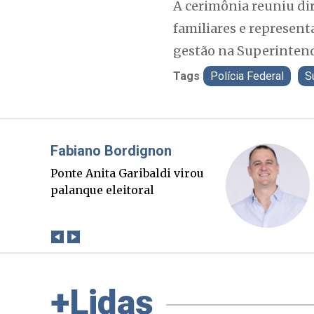
A cerimônia reuniu dir
familiares e represent
gestão na Superintend
Tags
Polícia Federal
S
Misael Elias
O Boato corre mais rápido
que a verdade. Mas quem
paga a conta?
+Lidas