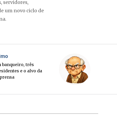
, servidores,
de um novo ciclo de
na.
Cláudio Prisco Paraíso
Br
Sorte lançada e tabuleiro
Um 
sucessório completo para
pre
outubro
imp