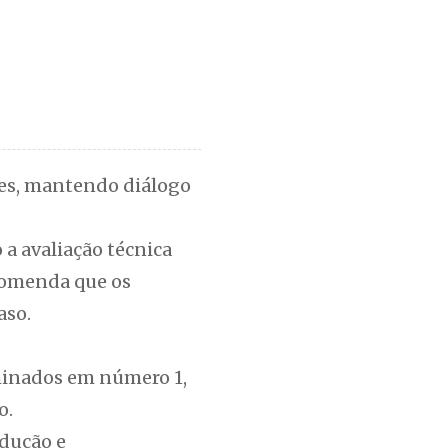
res, mantendo diálogo
a avaliação técnica
ecomenda que os
aso.
rminados em número 1,
o.
odução e