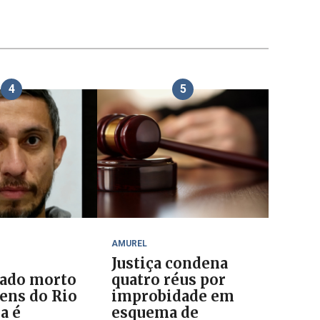
4
5
AMUREL
Justiça condena
ado morto
quatro réus por
ens do Rio
improbidade em
a é
esquema de