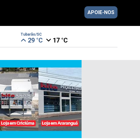
APOIE-NOS
Tubarão/SC
29 °C
17 °C