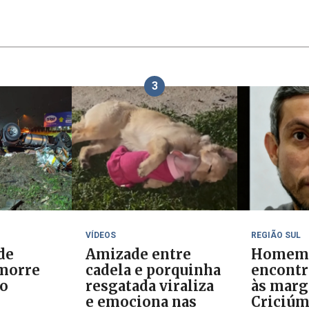
3
VÍDEOS
REGIÃO SUL
de
Amizade entre
Homem
morre
cadela e porquinha
encontr
ão
resgatada viraliza
às marg
e emociona nas
Criciúm