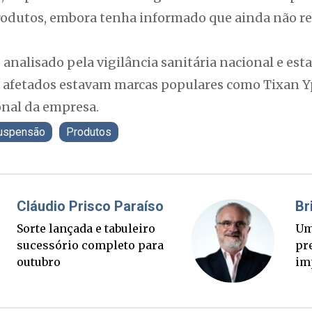
rodutos, embora tenha informado que ainda não rei
analisado pela vigilância sanitária nacional e esta
 afetados estavam marcas populares como Tixan Yp
onal da empresa.
uspensão
Produtos
Fabiano Bordignon
Cl
Ponte Anita Garibaldi virou
Sor
palanque eleitoral
su
ou