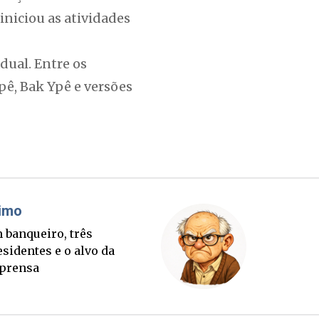
niciou as atividades
dual. Entre os
ê, Bak Ypê e versões
áudio Prisco Paraíso
Brimo
te lançada e tabuleiro
Um banqu
cessório completo para
presiden
tubro
imprens