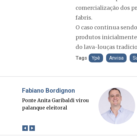
comercialização dos p
fabris.
O caso continua sendo 
produtos inicialmente
do lava-louças tradici
Tags
Ypê
Anvisa
S
Misael Elias
O Boato corre mais rápido
que a verdade. Mas quem
paga a conta?