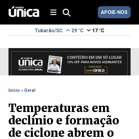
APOIE-NOS
Tubarão/SC
29 °C
17 °C
.
Início
Geral
Temperaturas em
declínio e formação
de ciclone abrem o