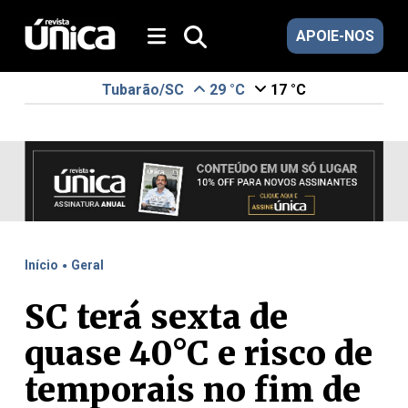
APOIE-NOS
Tubarão/SC
29 °C
17 °C
.
Início
Geral
SC terá sexta de
quase 40°C e risco de
temporais no fim de