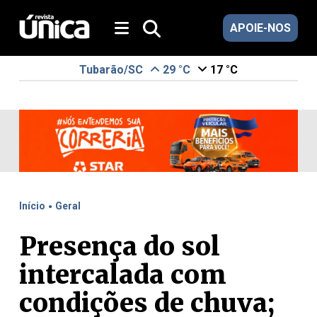
APOIE-NOS
Tubarão/SC
29 °C
17 °C
.
Início
Geral
Presença do sol
intercalada com
condições de chuva;