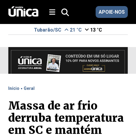
APOIE-NOS
Tubarão/SC
21 °C
13 °C
.
Início
Geral
Massa de ar frio
derruba temperatura
em SC e mantém