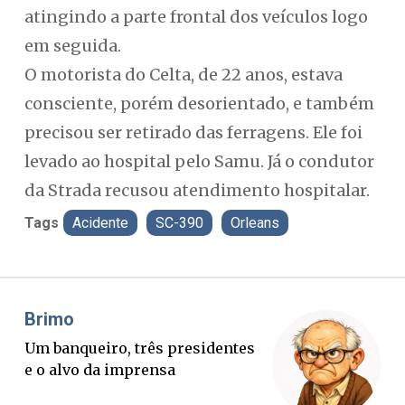
atingindo a parte frontal dos veículos logo
em seguida.
O motorista do Celta, de 22 anos, estava
consciente, porém desorientado, e também
precisou ser retirado das ferragens. Ele foi
levado ao hospital pelo Samu. Já o condutor
da Strada recusou atendimento hospitalar.
Tags
Acidente
SC-390
Orleans
Misael Elias
O Boato corre mais rápido que a
verdade. Mas quem paga a
conta?