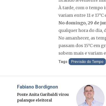
ficando levemente mai
À tarde, com o tempo 
variam entre 11 e 17°C
No domingo, 29 de ju
qualquer hora do dia, 
No amanhecer, as temp
passam dos 15°C em gr
sobem mais e variam en
Tags
Previsão do Tempo
Misael Elias
O Boato corre mais rápido
que a verdade. Mas quem
paga a conta?