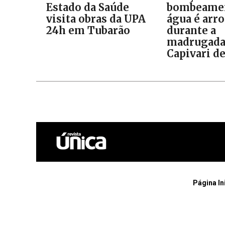
Estado da Saúde
bombeamen
visita obras da UPA
água é arr
24h em Tubarão
durante a
madrugad
Capivari d
Página In