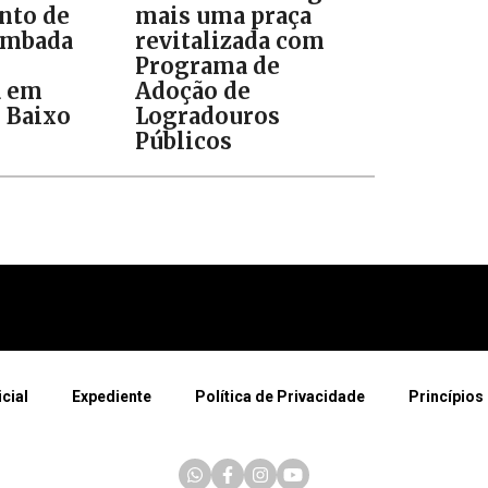
to de
mais uma praça
ombada
revitalizada com
Programa de
a em
Adoção de
e Baixo
Logradouros
Públicos
icial
Expediente
Política de Privacidade
Princípios 