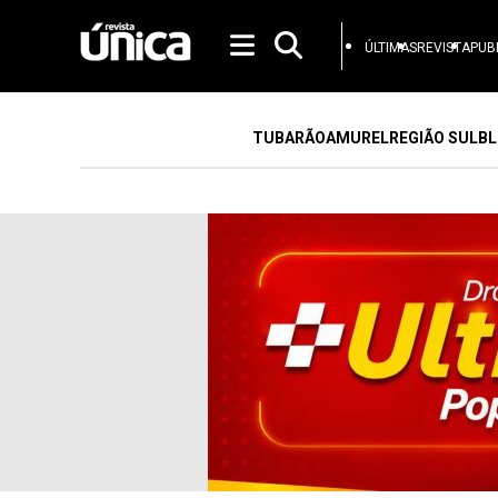
ÚLTIMAS
REVISTA
PUB
TUBARÃO
AMUREL
REGIÃO SUL
BL