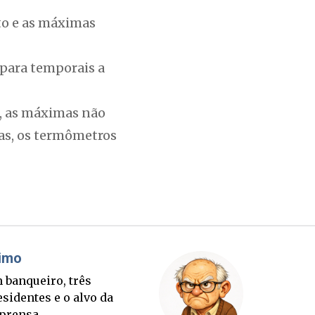
to e as máximas
 para temporais a
e, as máximas não
mas, os termômetros
Cláudio Prisco Paraíso
Bri
A briga pelo cargo que
Um b
ninguém elege, mas todo
presi
mundo quer de m...
impr