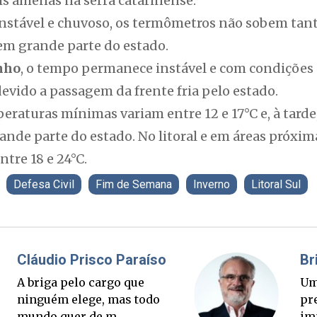
s amenas na serra catarinense.
instável e chuvoso, os termômetros não sobem tan
 em grande parte do estado.
nho
, o tempo permanece instável e com condições
devido a passagem da frente fria pelo estado.
eraturas mínimas variam entre 12 e 17°C e, à tard
ande parte do estado. No litoral e em áreas próxi
tre 18 e 24°C.
Defesa Civil
Fim de Semana
Inverno
Litoral Sul
Fabiano Bordignon
Ponte Anita Garibaldi virou
palanque eleitoral