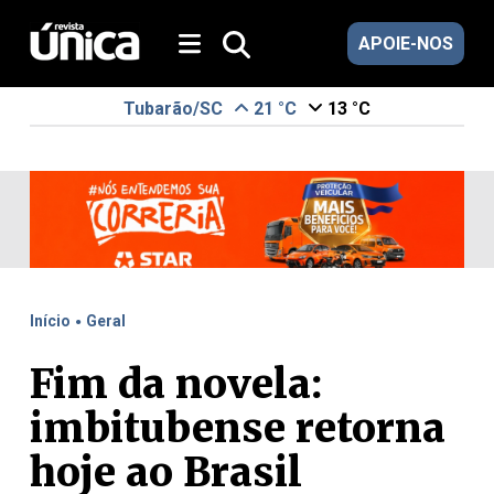
APOIE-NOS
Tubarão/SC
21 °C
13 °C
.
Início
Geral
Fim da novela:
imbitubense retorna
hoje ao Brasil