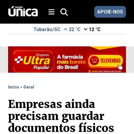
APOIE-NOS
Tubarão/SC
22 °C
12 °C
.
Início
Geral
Empresas ainda
precisam guardar
documentos físicos