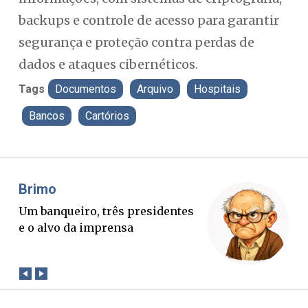
backups e controle de acesso para garantir
segurança e proteção contra perdas de
dados e ataques cibernéticos.
Tags
Documentos
Arquivo
Hospitais
Bancos
Cartórios
Misael Elias
Fa
O Boato corre mais rápido que a
Pon
verdade. Mas quem paga a
pal
conta?