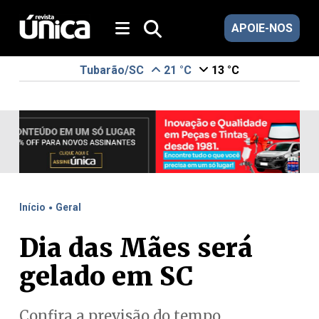
APOIE-NOS
Tubarão/SC
21 °C
13 °C
.
Início
Geral
Dia das Mães será
gelado em SC
Confira a previsão do tempo