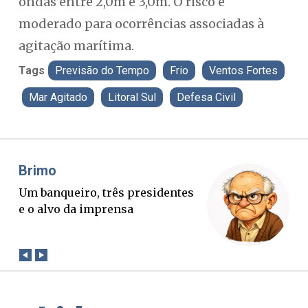
ondas entre 2,0m e 3,0m. O risco é
moderado para ocorrências associadas à
agitação marítima.
Tags
Previsão do Tempo
Frio
Ventos Fortes
Mar Agitado
Litoral Sul
Defesa Civil
Misael Elias
Fa
O Boato corre mais rápido que a
Pon
verdade. Mas quem paga a
pal
conta?