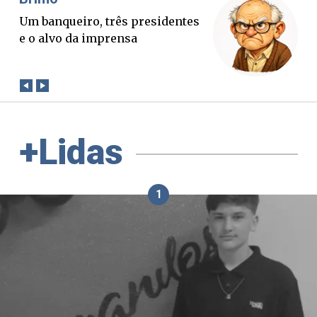
O Boato corre mais rápido que a
verdade. Mas quem paga a
conta?
+Lidas
1