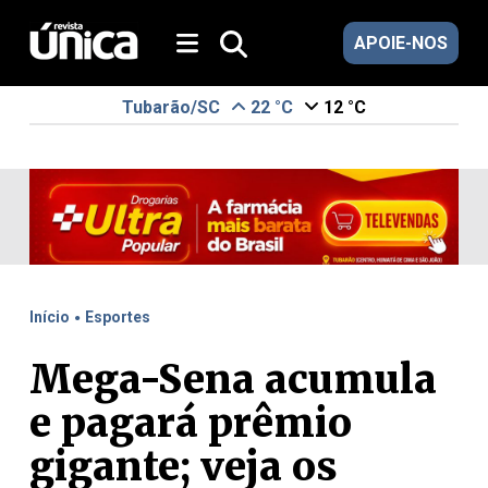
APOIE-NOS
Tubarão/SC
22 °C
12 °C
.
Início
Esportes
Mega-Sena acumula
e pagará prêmio
gigante; veja os