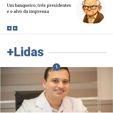
O Boato corre mais rápido que a
verdade. Mas quem paga a
conta?
+Lidas
1