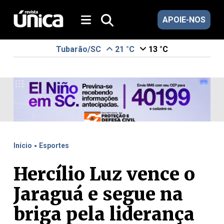
APOIE-NOS
Tubarão/SC
21 °C
13 °C
.
Início
Esportes
Hercílio Luz vence o
Jaraguá e segue na
briga pela liderança