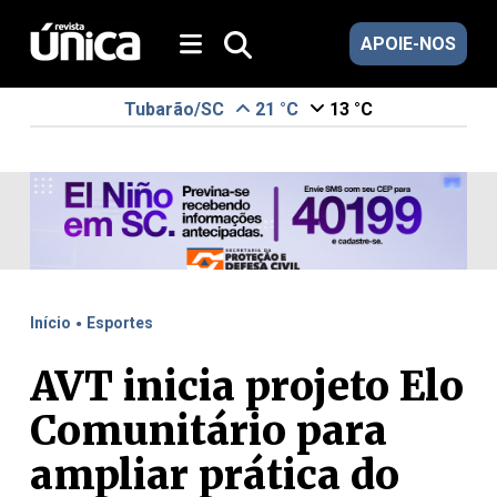
APOIE-NOS
Tubarão/SC
21 °C
13 °C
.
Início
Esportes
AVT inicia projeto Elo
Comunitário para
ampliar prática do