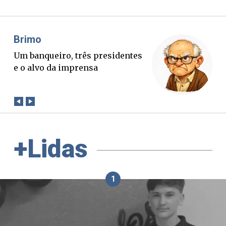
Misael Elias
O Boato corre mais rápido que a
verdade. Mas quem paga a
conta?
+Lidas
1