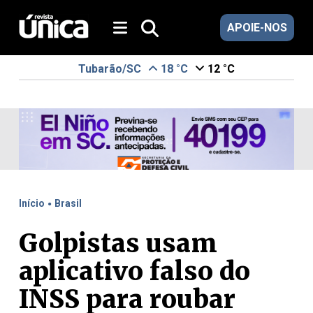
APOIE-NOS
Tubarão/SC
18 °C
12 °C
.
Início
Brasil
Golpistas usam
aplicativo falso do
INSS para roubar