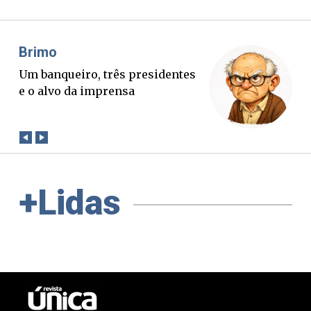
Brimo
Mis
Um banqueiro, três presidentes
O B
e o alvo da imprensa
ver
con
+Lidas