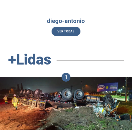
diego-antonio
VER TODAS
+Lidas
1