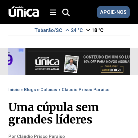
APOIE-NOS
Tubarão/SC
24 °C
18 °C
.
.
Início
Blogs e Colunas
Cláudio Prisco Paraíso
Uma cúpula sem
grandes líderes
Por Cláudio Prisco Paraíso