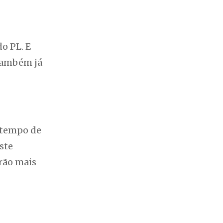
o PL. E
 também já
 tempo de
ste
erão mais