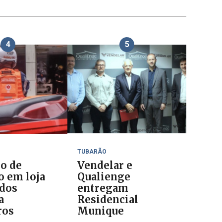
4
5
TUBARÃO
io de
Vendelar e
o em loja
Qualienge
ados
entregam
a
Residencial
ros
Munique