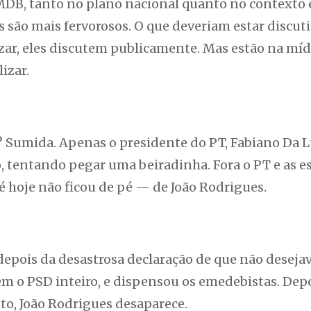
MDB, tanto no plano nacional quanto no contexto 
is são mais fervorosos. O que deveriam estar discu
azar, eles discutem publicamente. Mas estão na míd
izar.
? Sumida. Apenas o presidente do PT, Fabiano Da L
o, tentando pegar uma beiradinha. Fora o PT e as e
 hoje não ficou de pé — de João Rodrigues.
epois da desastrosa declaração de que não desej
em o PSD inteiro, e dispensou os emedebistas. Dep
to, João Rodrigues desaparece.