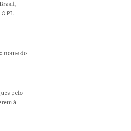
Brasil,
. O PL
.
s o nome do
gues pelo
erem à