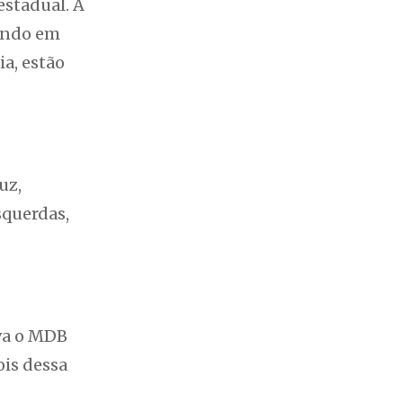
estadual. A
tindo em
ia, estão
uz,
squerdas,
ava o MDB
ois dessa