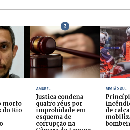
3
AMUREL
REGIÃO SUL
Justiça condena
Princíp
o morto
quatro réus por
incêndi
 do Rio
improbidade em
de calç
esquema de
mobiliz
do
corrupção na
bombei