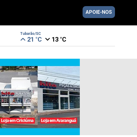
APOIE-NOS
Tubarão/SC
21 °C
13 °C