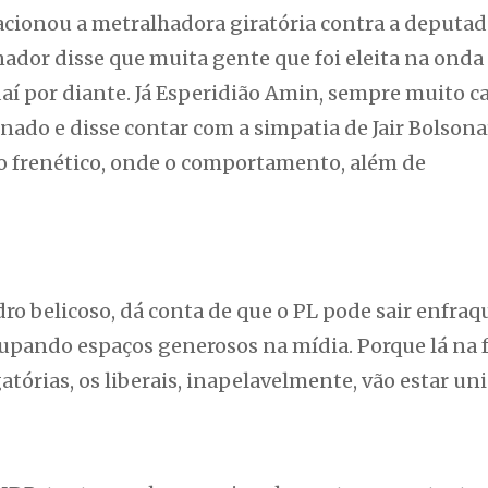
acionou a metralhadora giratória contra a deputad
ador disse que muita gente que foi eleita na onda
 daí por diante. Já Esperidião Amin, sempre muito c
nado e disse contar com a simpatia de Jair Bolsona
o frenético, onde o comportamento, além de
dro belicoso, dá conta de que o PL pode sair enfraq
upando espaços generosos na mídia. Porque lá na f
órias, os liberais, inapelavelmente, vão estar uni