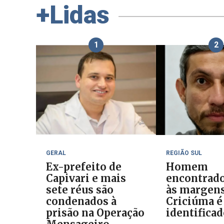
+Lidas
1
2
GERAL
REGIÃO SUL
Ex-prefeito de
Homem
Capivari e mais
encontrad
sete réus são
às margens
condenados à
Criciúma é
prisão na Operação
identifica