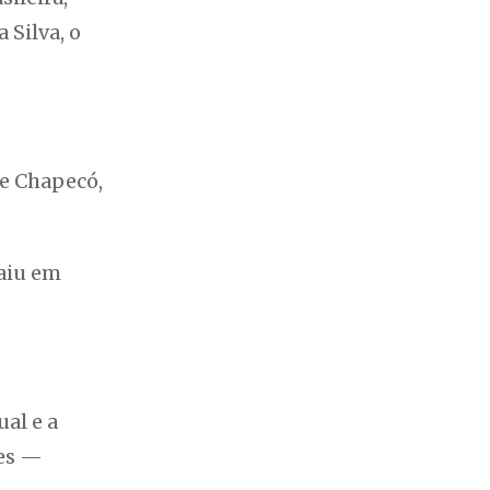
 Silva, o
de Chapecó,
saiu em
al e a
ses —