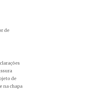
or de
eclarações
issura
ojeto de
ce na chapa