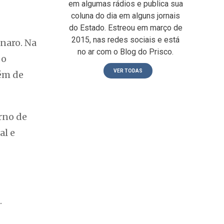
em algumas rádios e publica sua
coluna do dia em alguns jornais
do Estado. Estreou em março de
2015, nas redes sociais e está
naro. Na
no ar com o Blog do Prisco.
 o
VER TODAS
lém de
orno de
al e
.