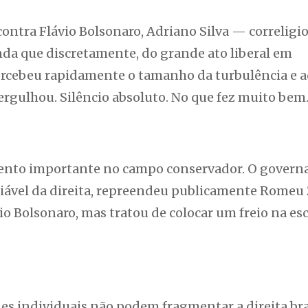
tra Flávio Bolsonaro, Adriano Silva — correligi
nda que discretamente, do grande ato liberal em
 percebeu rapidamente o tamanho da turbulência e 
gulhou. Silêncio absoluto. No que fez muito bem
ento importante no campo conservador. O govern
iável da direita, repreendeu publicamente Romeu
io Bolsonaro, mas tratou de colocar um freio na es
s individuais não podem fragmentar a direita bras