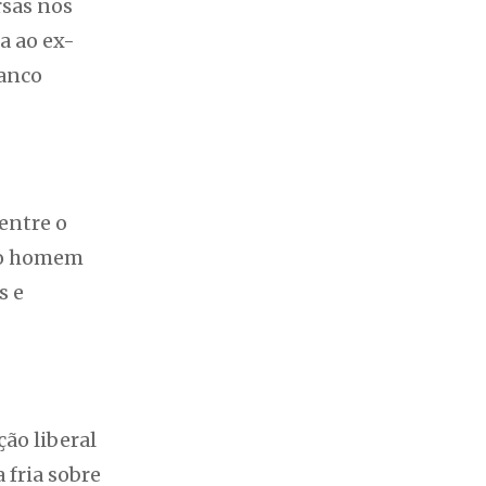
rsas nos
a ao ex-
Banco
entre o
o o homem
s e
ão liberal
 fria sobre