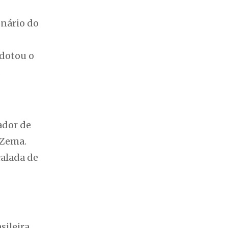
onário do
adotou o
.
ador de
 Zema.
calada de
ileira,