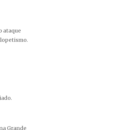
o ataque
ulopetismo.
iado.
 na Grande