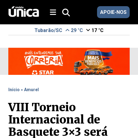
APOIE-NOS
Tubarão/SC
29 °C
17 °C
.
Início
Amurel
VIII Torneio
Internacional de
Basquete 3×3 será