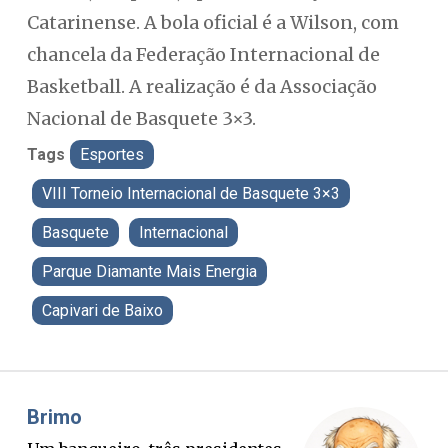
Catarinense. A bola oficial é a Wilson, com
chancela da Federação Internacional de
Basketball. A realização é da Associação
Nacional de Basquete 3×3.
Tags
Esportes
VIII Torneio Internacional de Basquete 3×3
Basquete
Internacional
Parque Diamante Mais Energia
Capivari de Baixo
Misael Elias
Fa