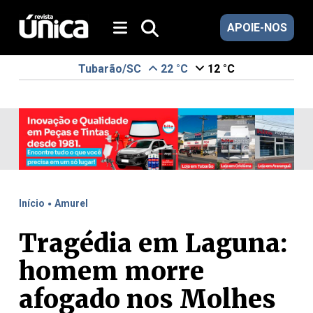
APOIE-NOS
Tubarão/SC
22 °C
12 °C
.
Início
Amurel
Tragédia em Laguna:
homem morre
afogado nos Molhes