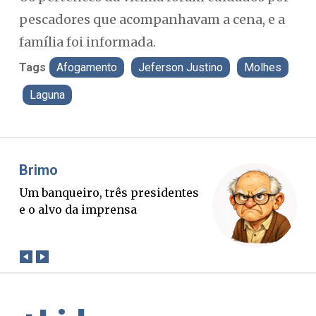
pescadores que acompanhavam a cena, e a
família foi informada.
Tags
Afogamento
Jeferson Justino
Molhes
Laguna
Misael Elias
O Boato corre mais rápido que a
verdade. Mas quem paga a
conta?