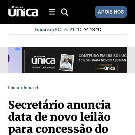
APOIE-NOS
Tubarão/SC
21 °C
13 °C
.
Início
Amurel
Secretário anuncia
data de novo leilão
para concessão do