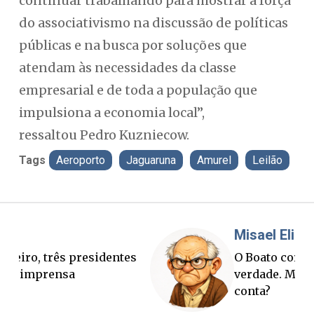
continuar trabalhando para mostrar a força
do associativismo na discussão de políticas
públicas e na busca por soluções que
atendam às necessidades da classe
empresarial e de toda a população que
impulsiona a economia local”,
ressaltou Pedro Kuzniecow.
Tags
Aeroporto
Jaguaruna
Amurel
Leilão
Misael Elias
Fa
O Boato corre mais rápido que a
Pon
verdade. Mas quem paga a
pal
conta?