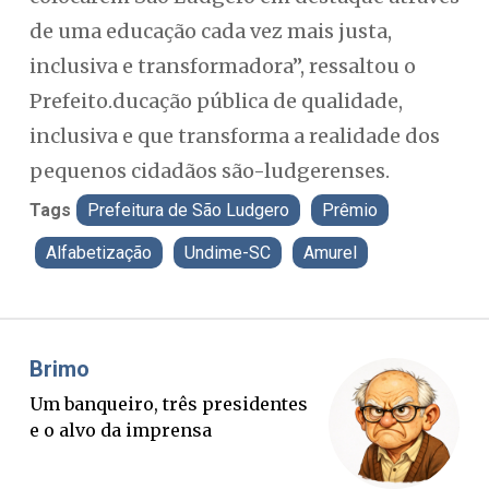
de uma educação cada vez mais justa,
inclusiva e transformadora”, ressaltou o
Prefeito.ducação pública de qualidade,
inclusiva e que transforma a realidade dos
pequenos cidadãos são-ludgerenses.
Tags
Prefeitura de São Ludgero
Prêmio
Alfabetização
Undime-SC
Amurel
Misael Elias
Fa
O Boato corre mais rápido que a
Pon
verdade. Mas quem paga a
pal
conta?