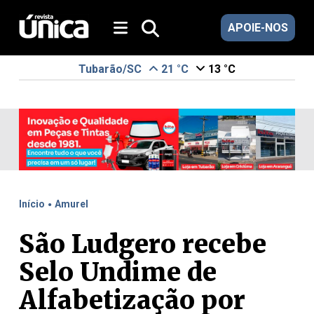
APOIE-NOS
Tubarão/SC
21 °C
13 °C
.
Início
Amurel
São Ludgero recebe
Selo Undime de
Alfabetização por