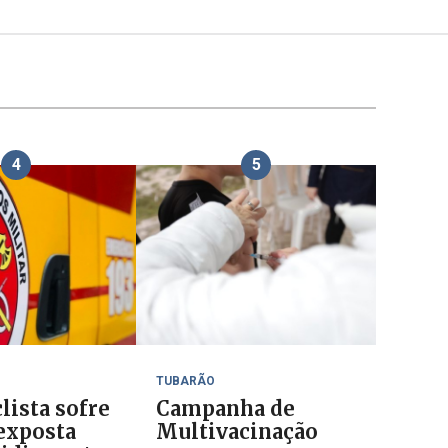
4
5
TUBARÃO
lista sofre
Campanha de
 exposta
Multivacinação