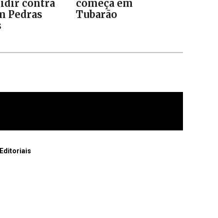
idir contra
começa em
m Pedras
Tubarão
s
Editoriais