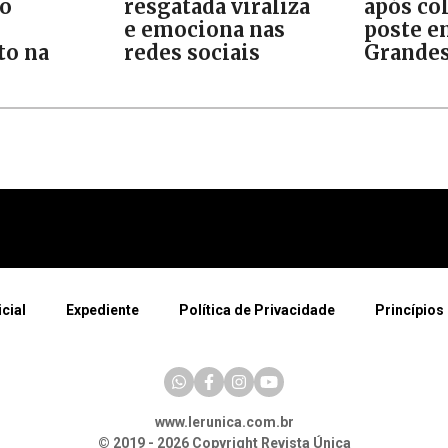
ão
resgatada viraliza
após col
e emociona nas
poste e
o na
redes sociais
Grande
icial
Expediente
Política de Privacidade
Princípios 
www.lerunica.com.br
© 2019 - 2026 Copyright Revista Única