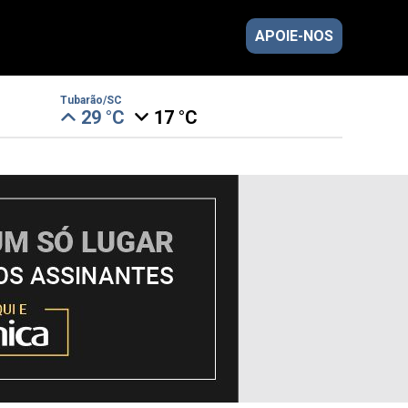
APOIE-NOS
Tubarão/SC
29 °C
17 °C