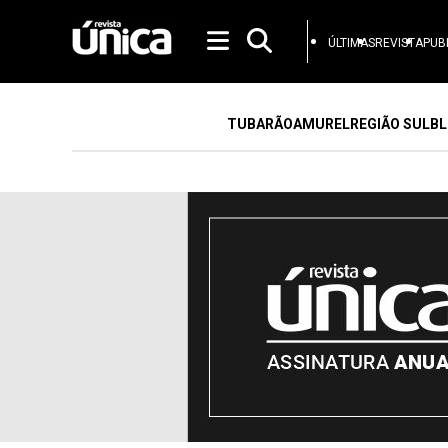
ÚLTIMAS
REVISTA
PUB
TUBARÃO
AMUREL
REGIÃO SUL
BL