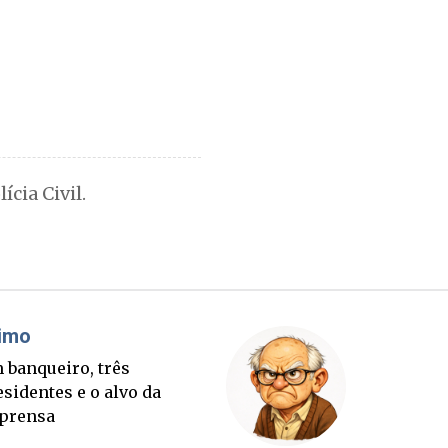
cia Civil.
Cláudio Prisco Paraíso
Sorte lançada e tabuleiro
sucessório completo para
outubro