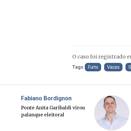
O caso foi registrado e
Tags
Furto
Vacas
S
Misael Elias
O Boato corre mais rápido
que a verdade. Mas quem
paga a conta?