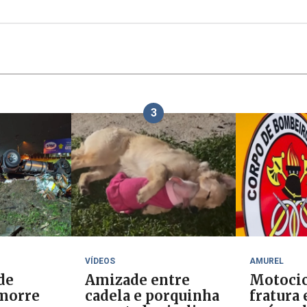
3
VÍDEOS
AMUREL
de
Amizade entre
Motocic
morre
cadela e porquinha
fratura