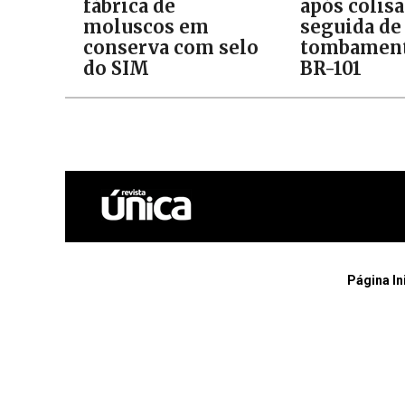
fábrica de
após colis
moluscos em
seguida de
conserva com selo
tombament
do SIM
BR-101
Página In