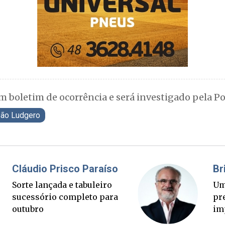
m boletim de ocorrência e será investigado pela Polí
ão Ludgero
Fabiano Bordignon
Ponte Anita Garibaldi virou
palanque eleitoral