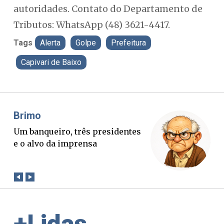
autoridades. Contato do Departamento de
Tributos: WhatsApp (48) 3621-4417.
Tags
Alerta
Golpe
Prefeitura
Capivari de Baixo
Misael Elias
O Boato corre mais rápido que a
verdade. Mas quem paga a
conta?