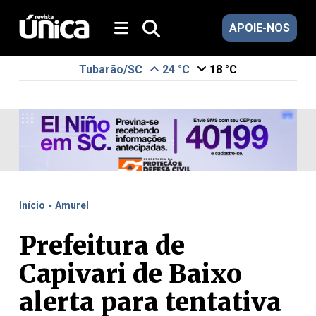
APOIE-NOS
Tubarão/SC
24 °C
18 °C
.
Início
Amurel
Prefeitura de
Capivari de Baixo
alerta para tentativa