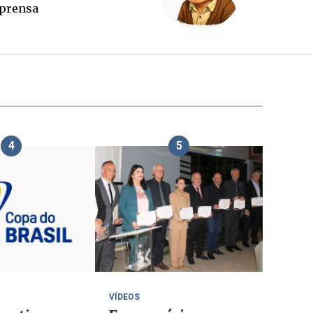
utubro
impren
4
5
VÍDEOS