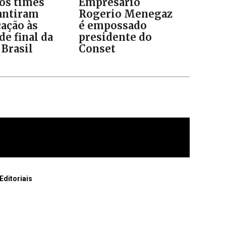
 os times
Empresário
antiram
Rogerio Menegaz
cação às
é empossado
de final da
presidente do
 Brasil
Conset
Editoriais