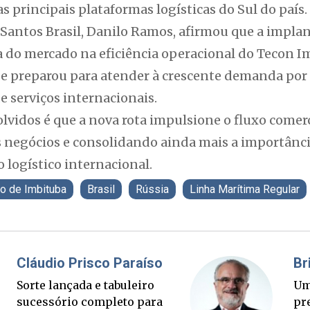
principais plataformas logísticas do Sul do país.
 Santos Brasil, Danilo Ramos, afirmou que a implan
 do mercado na eficiência operacional do Tecon I
se preparou para atender à crescente demanda por 
e serviços internacionais.
lvidos é que a nova rota impulsione o fluxo comerci
s negócios e consolidando ainda mais a importânci
 logístico internacional.
o de Imbituba
Brasil
Rússia
Linha Marítima Regular
Fabiano Bordignon
C
Ponte Anita Garibaldi virou
So
palanque eleitoral
s