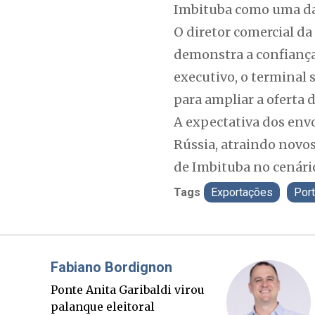
Imbituba como uma das 
O diretor comercial da
demonstra a confiança
executivo, o terminal 
para ampliar a oferta d
A expectativa dos envo
Rússia, atraindo novo
de Imbituba no cenário
Tags
Exportações
Port
Misael Elias
O Boato corre mais rápido
que a verdade. Mas quem