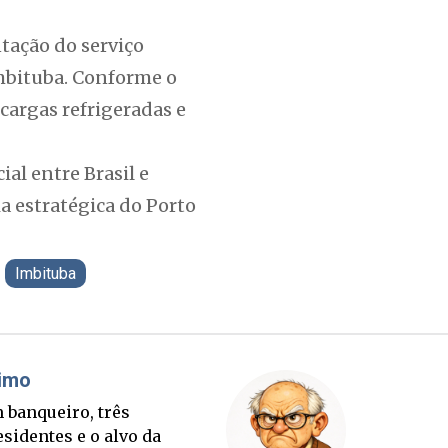
tação do serviço
mbituba. Conforme o
cargas refrigeradas e
al entre Brasil e
a estratégica do Porto
Imbituba
láudio Prisco Paraíso
Brimo
rte lançada e tabuleiro
Um banq
ucessório completo para
presiden