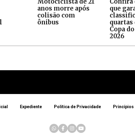
Motociclista de 21
Confira
anos morre após
que gar
colisão com
classifi
l
ônibus
quartas 
Copa do
2026
icial
Expediente
Política de Privacidade
Princípios 