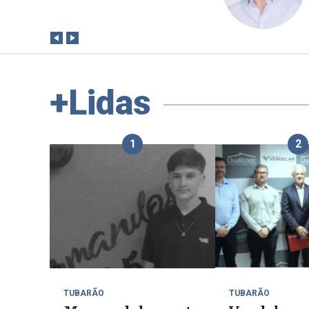
paga a conta?
+Lidas
1
2
TUBARÃO
TUBARÃO