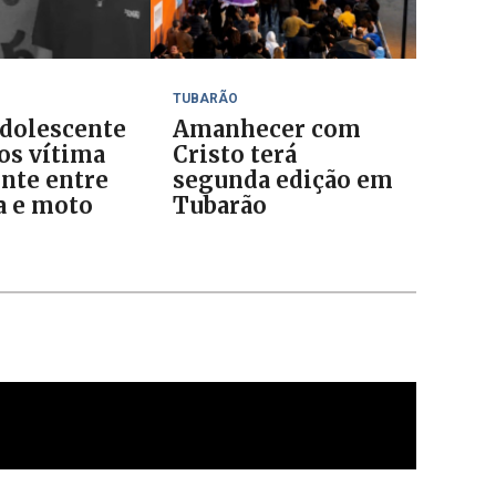
TUBARÃO
dolescente
Amanhecer com
nos vítima
Cristo terá
ente entre
segunda edição em
a e moto
Tubarão