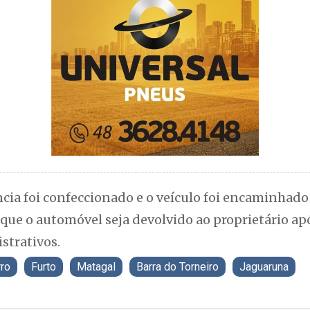
cia foi confeccionado e o veículo foi encaminhado
é que o automóvel seja devolvido ao proprietário ap
strativos.
rro
Furto
Matagal
Barra do Torneiro
Jaguaruna