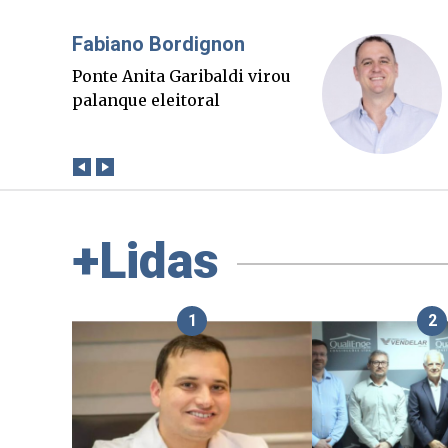
Misael Elias
O Boato corre mais rápido
que a verdade. Mas quem
paga a conta?
+Lidas
1
2