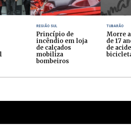
REGIÃO SUL
TUBARÃO
Princípio de
Morre a
incêndio em loja
de 17 a
de calçados
de acid
l
mobiliza
biciclet
bombeiros