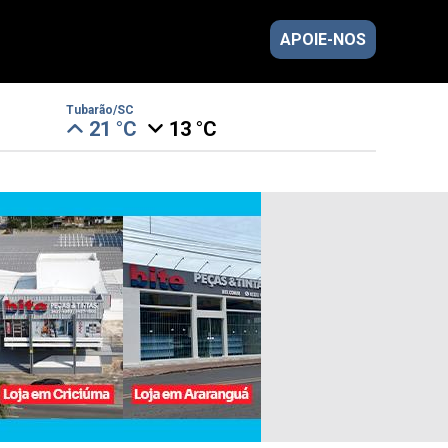
APOIE-NOS
Tubarão/SC
21 °C
13 °C