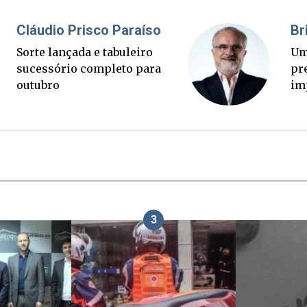
Fabiano Bordignon
C
Ponte Anita Garibaldi virou
So
palanque eleitoral
s
o
3