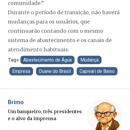
comunidade.”
Durante o período de transição, não haverá
mudanças para os usuários, que
continuarão contando com o mesmo
sistema de abastecimento e os canais de
atendimento habituais.
Tags
Abastecimento de Água
Mudança
Empresa
Duane do Brasil
Capivari de Baixo
Misael Elias
Fa
O Boato corre mais rápido que a
Po
verdade. Mas quem paga a
pa
conta?