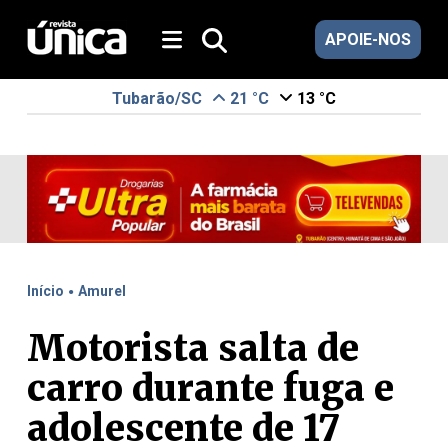
APOIE-NOS
Tubarão/SC
21 °C
13 °C
.
Início
Amurel
Motorista salta de
carro durante fuga e
adolescente de 17