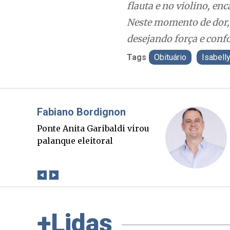
flauta e no violino, en
Neste momento de dor, 
desejando força e confo
Tags
Obituário
Isabell
Misael Elias
O Boato corre mais rápido
que a verdade. Mas quem
paga a conta?
+Lidas