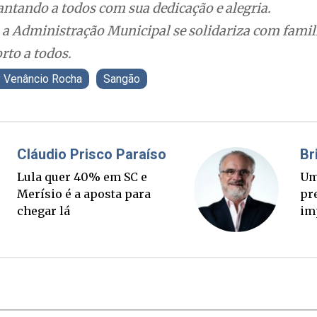
cantando a todos com sua dedicação e alegria.
a Administração Municipal se solidariza com famil
rto a todos.
y Venâncio Rocha
Sangão
Fabiano Bordignon
Cl
Ponte Anita Garibaldi virou
Lu
palanque eleitoral
Me
ch