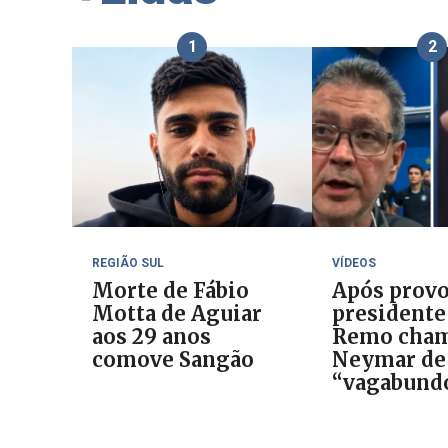
1
2
REGIÃO SUL
VÍDEOS
Morte de Fábio
Após provo
Motta de Aguiar
presidente
aos 29 anos
Remo cha
comove Sangão
Neymar de
“vagabund