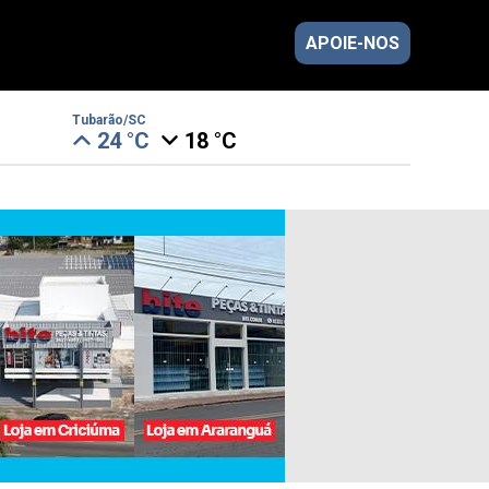
APOIE-NOS
Tubarão/SC
24 °C
18 °C