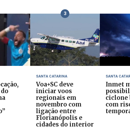
3
SANTA CATARINA
SANTA CATA
cação,
Voa+SC deve
Inmet m
 do
iniciar voos
possibi
ma
regionais em
ciclone
novembro com
com ris
o”
ligação entre
tempora
Florianópolis e
cidades do interior