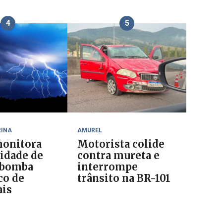
4
5
RINA
AMUREL
onitora
Motorista colide
lidade de
contra mureta e
 bomba
interrompe
co de
trânsito na BR-101
is