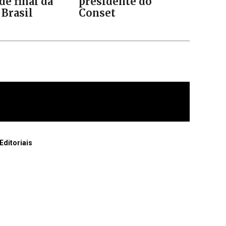
de final da
presidente do
 Brasil
Conset
Editoriais