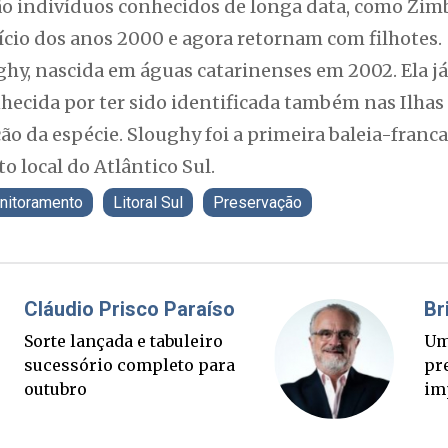
tão indivíduos conhecidos de longa data, como Zim
ício dos anos 2000 e agora retornam com filhotes.
hy, nascida em águas catarinenses em 2002. Ela já
nhecida por ter sido identificada também nas Ilhas
ão da espécie. Sloughy foi a primeira baleia-franca 
o local do Atlântico Sul.
nitoramento
Litoral Sul
Preservação
Fabiano Bordignon
Cl
Ponte Anita Garibaldi virou
Sor
palanque eleitoral
su
ou