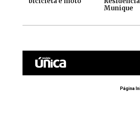
bicicleta e moto
Residencia
Munique
Página In