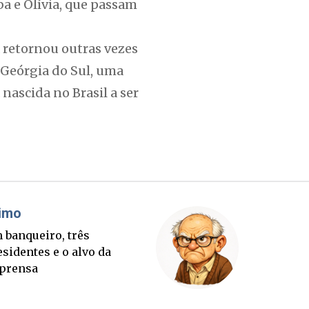
ba e Olívia, que passam
 retornou outras vezes
 Geórgia do Sul, uma
nascida no Brasil a ser
áudio Prisco Paraíso
Brimo
te lançada e tabuleiro
Um banqu
cessório completo para
presiden
tubro
imprens