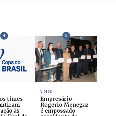
4
5
VÍDEOS
 os times
Empresário
antiram
Rogerio Menegaz
cação às
é empossado