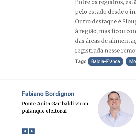
Entre os registros, es
pelo estado desde o in
Outro destaque é Sloug
à região, mas ficou co
das áreas de alimentaç
registrada nesse remot
Tags
Baleia-Franca
Mo
Misael Elias
O Boato corre mais rápido
que a verdade. Mas quem
paga a conta?