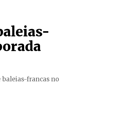
aleias-
porada
 baleias-francas no