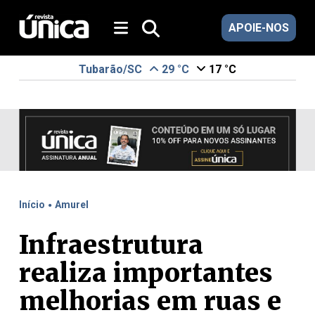
APOIE-NOS
Tubarão/SC
29 °C
17 °C
.
Início
Amurel
Infraestrutura
realiza importantes
melhorias em ruas e