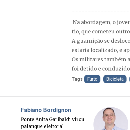
Na abordagem, o jovem 
tio, que cometeu outro
A guarnição se desloc
estaria localizado, e a
Os militares também a
foi detido e conduzido 
Tags
Furto
Bicicleta
Misael Elias
O Boato corre mais rápido
que a verdade. Mas quem