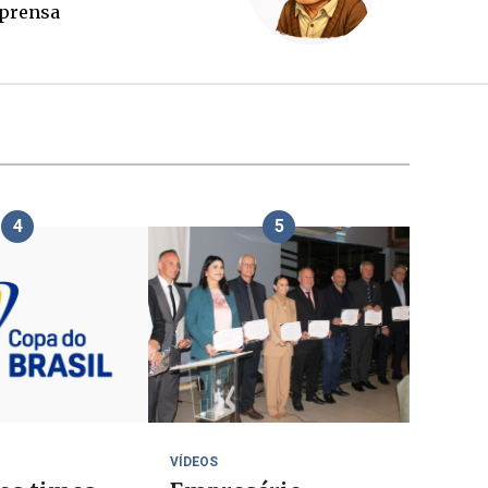
outubro
4
5
VÍDEOS