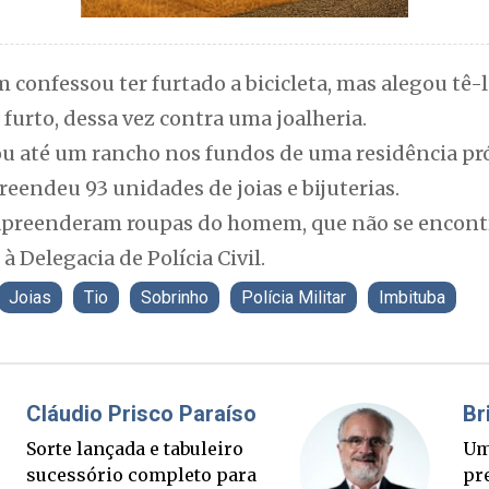
confessou ter furtado a bicicleta, mas alegou tê-
 furto, dessa vez contra uma joalheria.
ou até um rancho nos fundos de uma residência pr
preendeu 93 unidades de joias e bijuterias.
preenderam roupas do homem, que não se encontr
à Delegacia de Polícia Civil.
Joias
Tio
Sobrinho
Polícia Militar
Imbituba
Fabiano Bordignon
Ponte Anita Garibaldi virou
palanque eleitoral