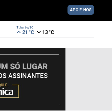
APOIE-NOS
Tubarão/SC
21 °C
13 °C