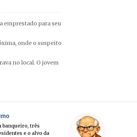
la emprestado para seu
óxima, onde o suspeito
ava no local. O jovem
Cláudio Prisco Paraíso
Sorte lançada e tabuleiro
sucessório completo para