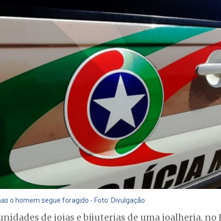
as o homem segue foragido - Foto: Divulgação
dades de joias e bijuterias de uma joalheria, no B