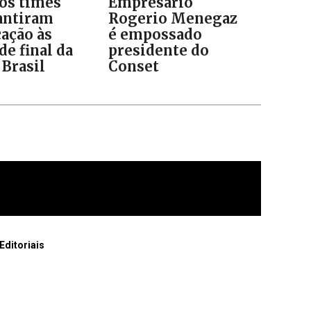
 os times
Empresário
antiram
Rogerio Menegaz
cação às
é empossado
de final da
presidente do
 Brasil
Conset
Editoriais