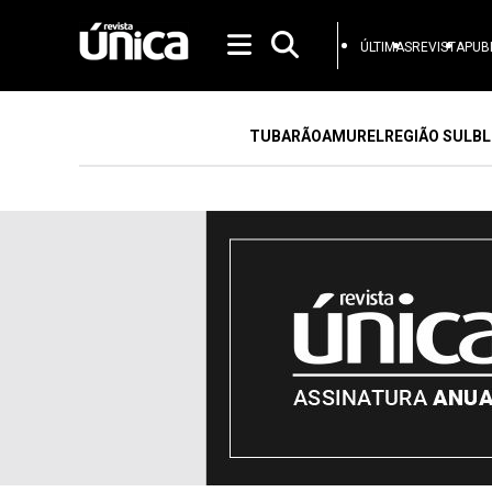
ÚLTIMAS
REVISTA
PUB
TUBARÃO
AMUREL
REGIÃO SUL
BL