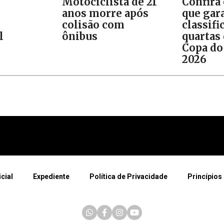
Motociclista de 21
Confira
anos morre após
que gar
colisão com
classifi
l
ônibus
quartas 
Copa do
2026
icial
Expediente
Política de Privacidade
Princípios 