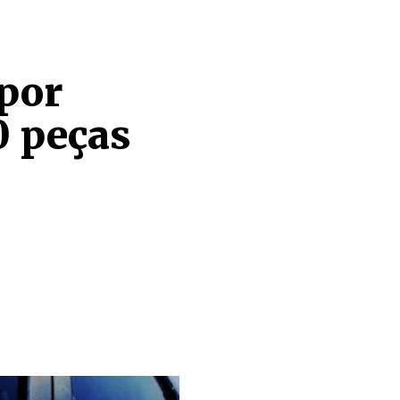
 por
0 peças