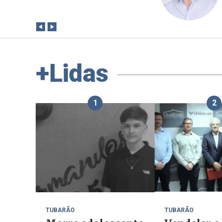
paga a conta?
+Lidas
1
2
TUBARÃO
TUBARÃO