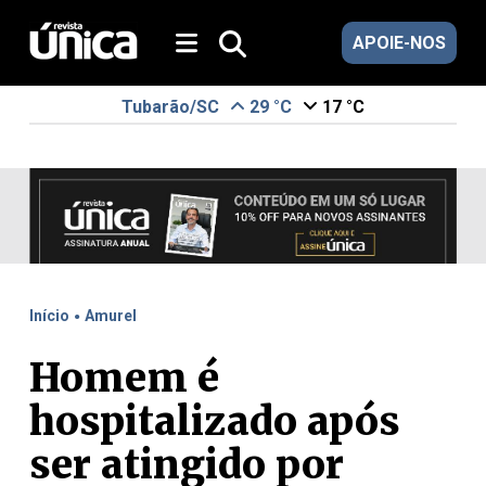
APOIE-NOS
Tubarão/SC
29 °C
17 °C
.
Início
Amurel
Homem é
hospitalizado após
ser atingido por