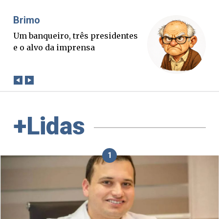
Misael Elias
O Boato corre mais rápido que a
verdade. Mas quem paga a
conta?
+Lidas
1