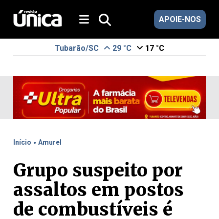
APOIE-NOS
Tubarão/SC
29 °C
17 °C
.
Início
Amurel
Grupo suspeito por
assaltos em postos
de combustíveis é