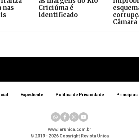
iraliza
às margens do Rio
improb
 nas
Criciúma é
esquem
is
identificado
corrupç
Câmara 
icial
Expediente
Política de Privacidade
Princípios 
www.lerunica.com.br
© 2019 - 2026 Copyright Revista Única