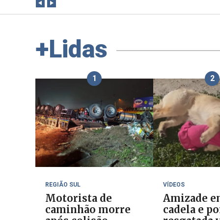
+Lidas
1
2
REGIÃO SUL
VÍDEOS
Motorista de
Amizade e
caminhão morre
cadela e p