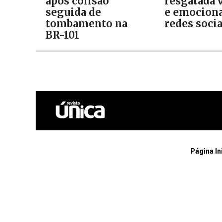
após colisão
resgatada v
seguida de
e emociona
tombamento na
redes socia
BR-101
Página In