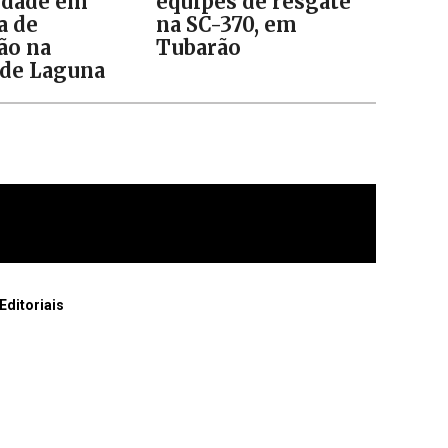
idade em
equipes de resgate
a de
na SC-370, em
ão na
Tubarão
de Laguna
Editoriais