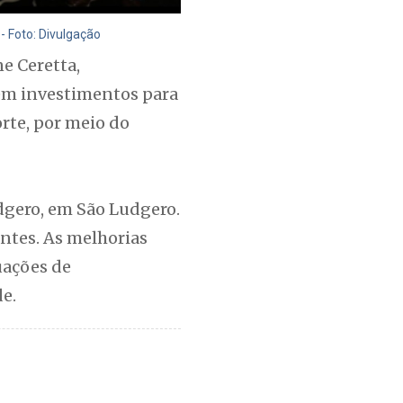
- Foto: Divulgação
e Ceretta,
 em investimentos para
rte, por meio do
dgero, em São Ludgero.
antes. As melhorias
uações de
de.