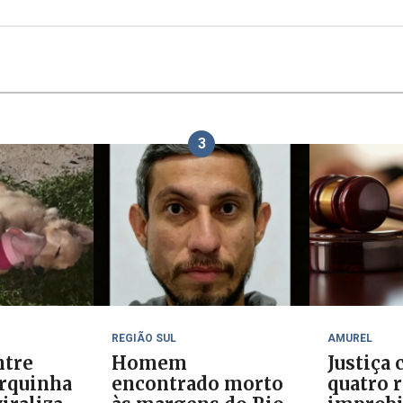
3
REGIÃO SUL
AMUREL
ntre
Homem
Justiça
orquinha
encontrado morto
quatro 