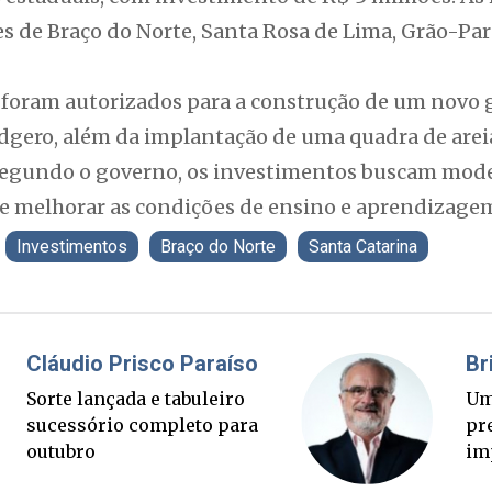
 de Braço do Norte, Santa Rosa de Lima, Grão-Pará
 foram autorizados para a construção de um novo 
udgero, além da implantação de uma quadra de arei
Segundo o governo, os investimentos buscam mode
 e melhorar as condições de ensino e aprendizagem
Investimentos
Braço do Norte
Santa Catarina
Fabiano Bordignon
Cl
Ponte Anita Garibaldi virou
So
palanque eleitoral
su
ou