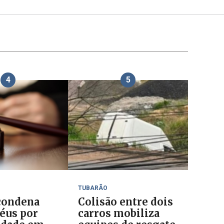
4
5
TUBARÃO
 condena
Colisão entre dois
réus por
carros mobiliza