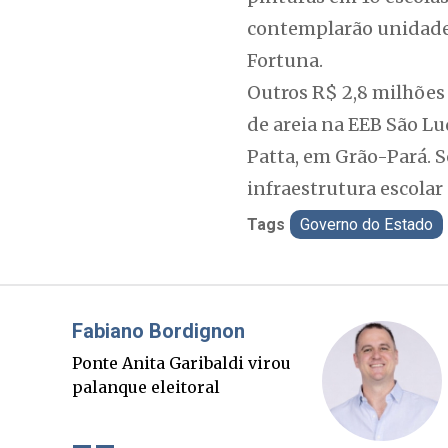
contemplarão unidades
Fortuna.
Outros R$ 2,8 milhões
de areia na EEB São L
Patta, em Grão-Pará. 
infraestrutura escolar
Tags
Governo do Estado
Misael Elias
O Boato corre mais rápido
que a verdade. Mas quem
paga a conta?