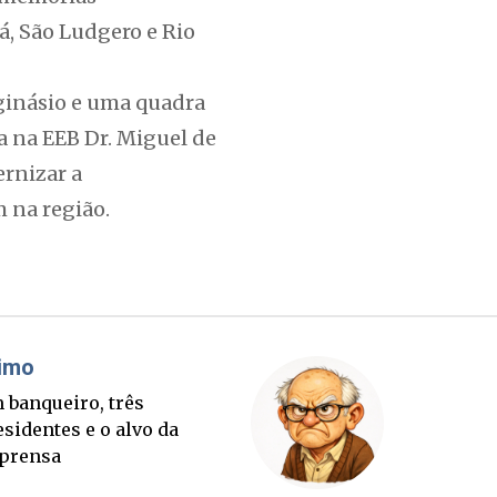
, São Ludgero e Rio
ginásio e uma quadra
a na EEB Dr. Miguel de
rnizar a
 na região.
áudio Prisco Paraíso
Brimo
rte lançada e tabuleiro
Um banqu
cessório completo para
presiden
tubro
imprens