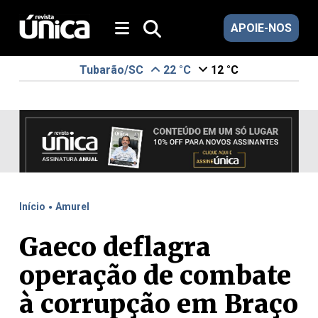
APOIE-NOS
Tubarão/SC
22 °C
12 °C
.
Início
Amurel
Gaeco deflagra
operação de combate
à corrupção em Braço