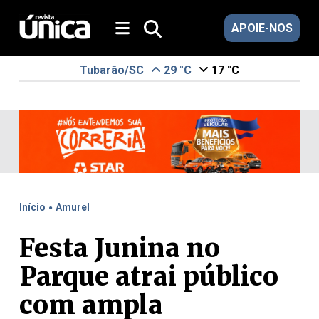
APOIE-NOS
Tubarão/SC
29 °C
17 °C
.
Início
Amurel
Festa Junina no
Parque atrai público
com ampla