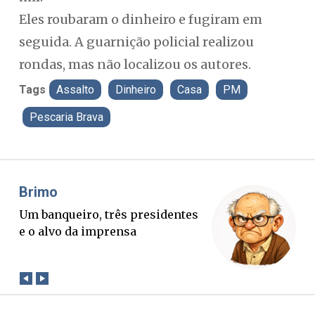
Eles roubaram o dinheiro e fugiram em
seguida. A guarnição policial realizou
rondas, mas não localizou os autores.
Tags
Assalto
Dinheiro
Casa
PM
Pescaria Brava
Misael Elias
ro, três presidentes
O Boato corre mai
a imprensa
verdade. Mas que
conta?