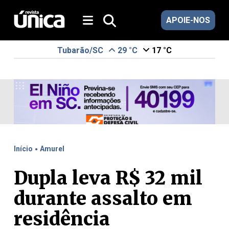
APOIE-NOS
Tubarão/SC
29 °C
17 °C
.
Início
Amurel
Dupla leva R$ 32 mil
durante assalto em
residência