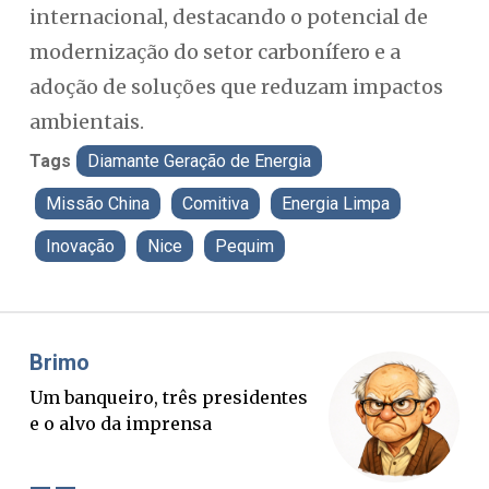
internacional, destacando o potencial de
modernização do setor carbonífero e a
adoção de soluções que reduzam impactos
ambientais.
Tags
Diamante Geração de Energia
Missão China
Comitiva
Energia Limpa
Inovação
Nice
Pequim
Misael Elias
O Boato corre mais rápido que a
P
verdade. Mas quem paga a
p
conta?