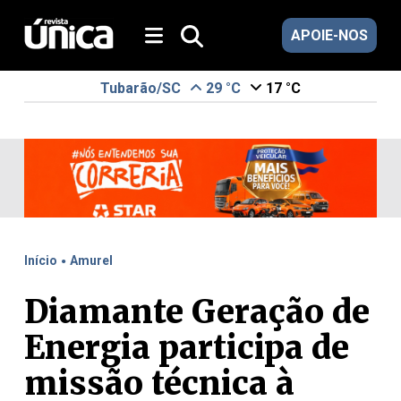
APOIE-NOS
Tubarão/SC
29 °C
17 °C
.
Início
Amurel
Diamante Geração de
Energia participa de
missão técnica à