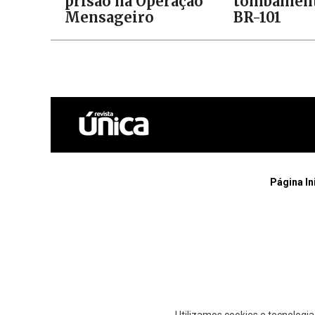
prisão na Operação
tombament
Mensageiro
BR-101
Página In