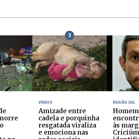
3
VÍDEOS
REGIÃO SUL
de
Amizade entre
Homem
morre
cadela e porquinha
encontr
ão
resgatada viraliza
às marg
e emociona nas
Criciúm