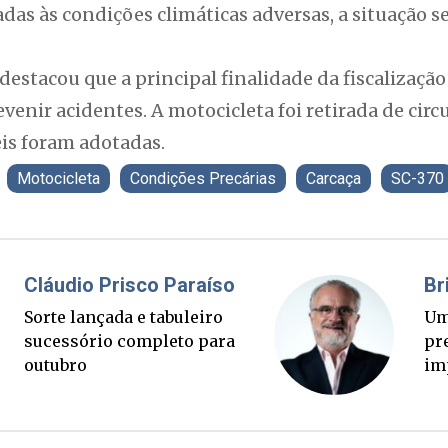
das às condições climáticas adversas, a situação s
destacou que a principal finalidade da fiscalizaçã
evenir acidentes. A motocicleta foi retirada de cir
eis foram adotadas.
Motocicleta
Condições Precárias
Carcaça
SC-370
Fabiano Bordignon
Cl
Ponte Anita Garibaldi virou
Sor
palanque eleitoral
su
ou