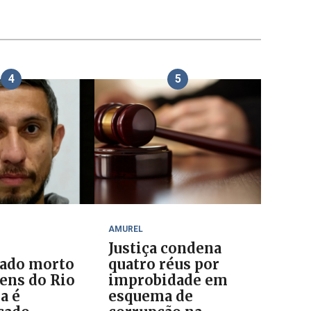
4
5
AMUREL
Justiça condena
ado morto
quatro réus por
ens do Rio
improbidade em
a é
esquema de