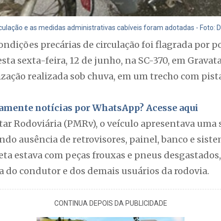
irculação e as medidas administrativas cabíveis foram adotadas - Foto: 
dições precárias de circulação foi flagrada por pol
esta sexta-feira, 12 de junho, na SC-370, em Grava
ização realizada sob chuva, em um trecho com pist
itamente notícias por WhatsApp? Acesse aqui
tar Rodoviária (PMRv), o veículo apresentava uma 
indo ausência de retrovisores, painel, banco e sist
leta estava com peças frouxas e pneus desgastad
a do condutor e dos demais usuários da rodovia.
CONTINUA DEPOIS DA PUBLICIDADE