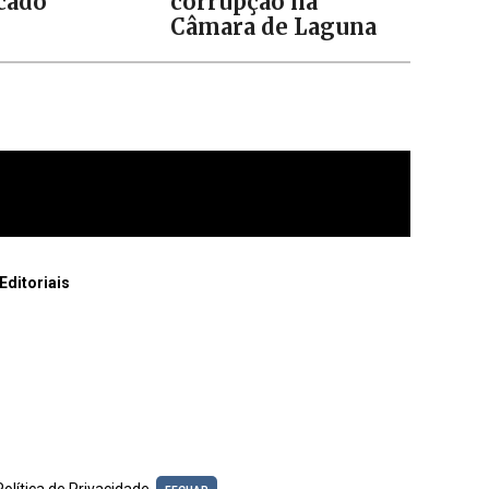
icado
corrupção na
Câmara de Laguna
Editoriais