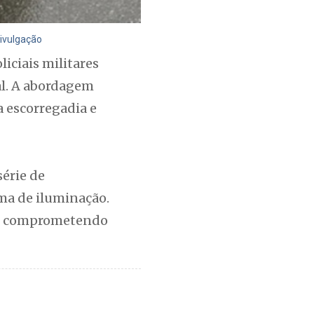
Divulgação
iciais militares
tal. A abordagem
a escorregadia e
série de
ema de iluminação.
os, comprometendo