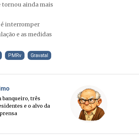
e tornou ainda mais
o é interromper
culação e as medidas
PMRv
Gravatal
áudio Prisco Paraíso
Brimo
te lançada e tabuleiro
Um banqu
cessório completo para
presiden
tubro
imprens