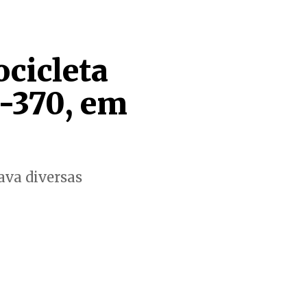
cicleta
C-370, em
ava diversas