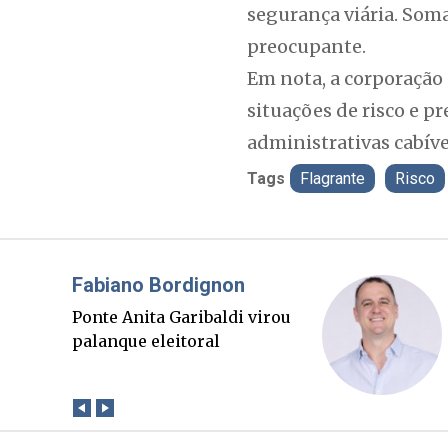
segurança viária. Soma
preocupante.
Em nota, a corporação 
situações de risco e pr
administrativas cabív
Tags
Flagrante
Risco
Misael Elias
O Boato corre mais rápido
que a verdade. Mas quem
paga a conta?