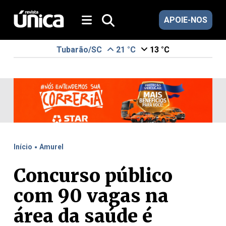
APOIE-NOS
Tubarão/SC
21 °C
13 °C
.
Início
Amurel
Concurso público
com 90 vagas na
área da saúde é