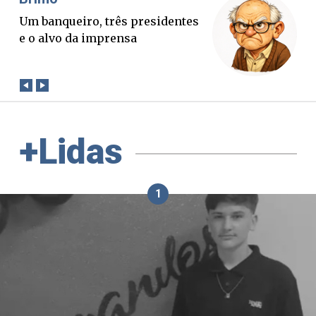
O Boato corre mais rápido que a
verdade. Mas quem paga a
conta?
+Lidas
1