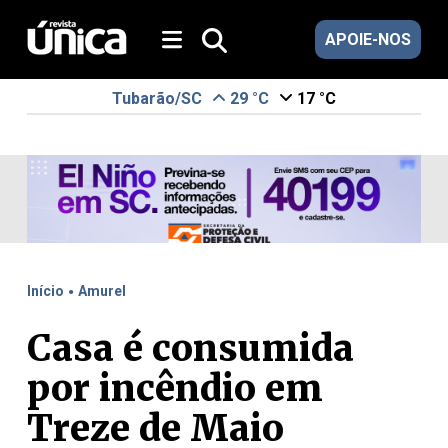
APOIE-NOS
Tubarão/SC
29 °C
17 °C
.
Início
Amurel
Casa é consumida
por incêndio em
Treze de Maio